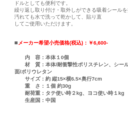
ドルとしても便利です。
繰り返し取り付け・取外しができる吸着シールを
汚れても水で洗って乾かして、貼り直
してご使用いただけます。
■
メーカー希望小売価格(税込)：￥6,600-
内 容：本体１0個
材 質：本体/耐衝撃性ポリスチレン、シー
面/ポリウレタン
サイズ：約 縦15×横6.5×奥行7cm
重 さ：１個 約30g
耐荷重：タテ使い時２kg、ヨコ使い時１kg
生産国：中国